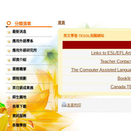
首頁
分類清單
最新消息
英文學習-TESOL相關網站
應用外語學系
應用外語研究所
Links to ESL/EFL Art
師資介紹
Teacher Contac
業務職掌
The Computer Assisted Languag
Bookli
課程規劃
Canada T
英日語成果展
師生園地
友善列印
表單下載
資訊服務
各類學程